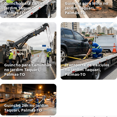
Guincho para Carro no
Guincho para Moto no
Jardim Taquari,
Jardim Taquari,
Palmas‑TO
Palmas‑TO
Guincho para Caminhão
Transporte de Veículos
no Jardim Taquari,
no Jardim Taquari,
Palmas‑TO
Palmas‑TO
Guincho 24h no Jardim
Taquari, Palmas‑TO