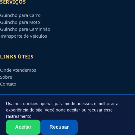
SERVIÇOS
Guincho para Carro
Guincho para Moto
Guincho para Caminhão
Transporte de Veículos
LINKS ÚTEIS
Onde Atendemos
Sobre
Contato
CONTATO
Usamos cookies apenas para medir acessos e melhorar a
experiência do site. Você pode aceitar ou recusar esse
rastreamento.
Atendimento em
Palmas
-
TO
e regiões parceiras
contato@guinchosempalmas.com.br
Aceitar
Recusar
©
2026
Guincho em
Palmas
-
TO
. Todos os direitos reservados.