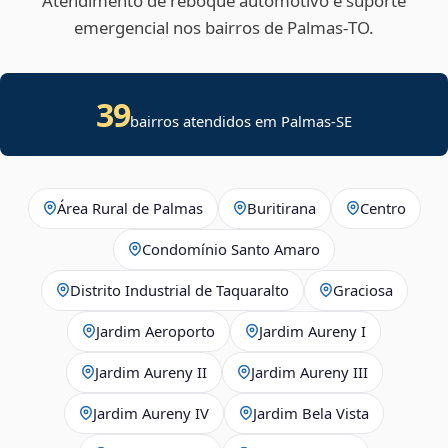
Atendimento de reboque automotivo e suporte
emergencial nos bairros de Palmas‑TO.
39
bairros atendidos em
Palmas
-
SE
Área Rural de Palmas
Buritirana
Centro
Condomínio Santo Amaro
Distrito Industrial de Taquaralto
Graciosa
Jardim Aeroporto
Jardim Aureny I
Jardim Aureny II
Jardim Aureny III
Jardim Aureny IV
Jardim Bela Vista