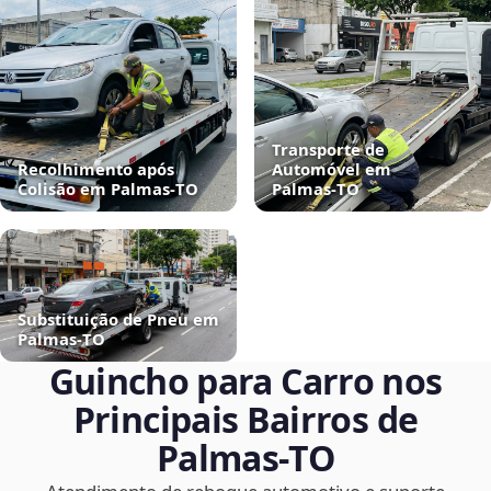
Transporte de
Recolhimento após
Automóvel em
Colisão em Palmas‑TO
Palmas‑TO
Substituição de Pneu em
Palmas‑TO
Guincho para Carro nos
Principais Bairros de
Palmas‑TO