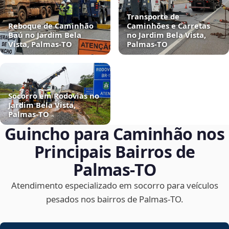
Transporte de
Reboque de Caminhão
Caminhões e Carretas
Baú no Jardim Bela
no Jardim Bela Vista,
Vista, Palmas‑TO
Palmas‑TO
Socorro em Rodovias no
Jardim Bela Vista,
Palmas‑TO
Guincho para Caminhão nos
Principais Bairros de
Palmas‑TO
Atendimento especializado em socorro para veículos
pesados nos bairros de Palmas‑TO.