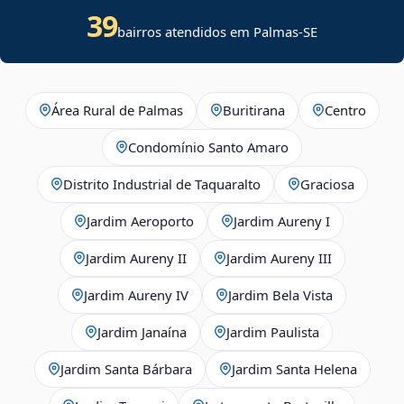
39
bairros atendidos em
Palmas
-
SE
Área Rural de Palmas
Buritirana
Centro
Condomínio Santo Amaro
Distrito Industrial de Taquaralto
Graciosa
Jardim Aeroporto
Jardim Aureny I
Jardim Aureny II
Jardim Aureny III
Jardim Aureny IV
Jardim Bela Vista
Jardim Janaína
Jardim Paulista
Jardim Santa Bárbara
Jardim Santa Helena