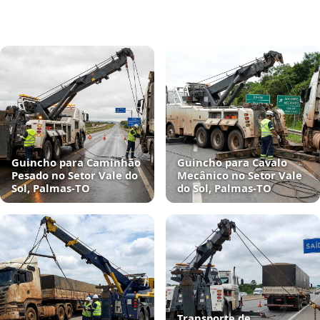
Guincho para Caminhão
Guincho para Cavalo
Pesado no Setor Vale do
Mecânico no Setor Vale
Sol, Palmas‑TO
do Sol, Palmas‑TO
Transporte de