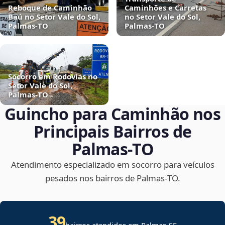
Reboque de Caminhão
Caminhões e Carretas
Baú no Setor Vale do Sol,
no Setor Vale do Sol,
Palmas‑TO
Palmas‑TO
Socorro em Rodovias no
Setor Vale do Sol,
Palmas‑TO
Guincho para Caminhão nos
Principais Bairros de
Palmas‑TO
Atendimento especializado em socorro para veículos
pesados nos bairros de Palmas‑TO.
39
bairros atendidos em
Palmas
-
SE