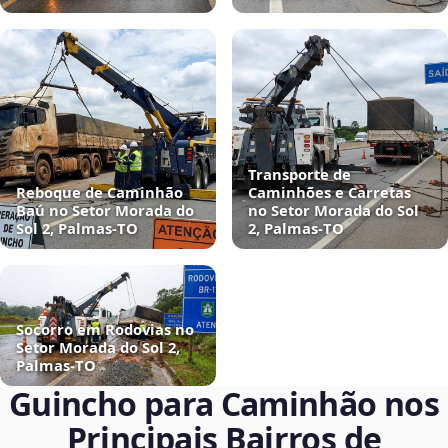
Transporte de
Reboque de Caminhão
Caminhões e Carretas
Baú no Setor Morada do
no Setor Morada do Sol
Sol 2, Palmas‑TO
2, Palmas‑TO
Socorro em Rodovias no
Setor Morada do Sol 2,
Palmas‑TO
Guincho para Caminhão nos
Principais Bairros de