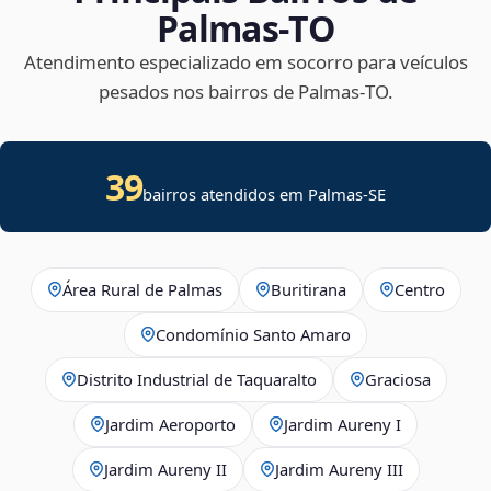
Palmas‑TO
Atendimento especializado em socorro para veículos
pesados nos bairros de Palmas‑TO.
39
bairros atendidos em
Palmas
-
SE
Área Rural de Palmas
Buritirana
Centro
Condomínio Santo Amaro
Distrito Industrial de Taquaralto
Graciosa
Jardim Aeroporto
Jardim Aureny I
Jardim Aureny II
Jardim Aureny III