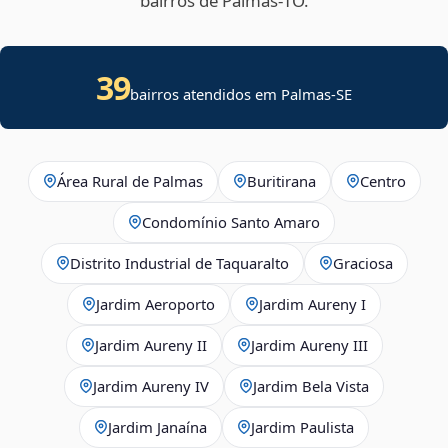
bairros de Palmas‑TO.
39
bairros atendidos em
Palmas
-
SE
Área Rural de Palmas
Buritirana
Centro
Condomínio Santo Amaro
Distrito Industrial de Taquaralto
Graciosa
Jardim Aeroporto
Jardim Aureny I
Jardim Aureny II
Jardim Aureny III
Jardim Aureny IV
Jardim Bela Vista
Jardim Janaína
Jardim Paulista