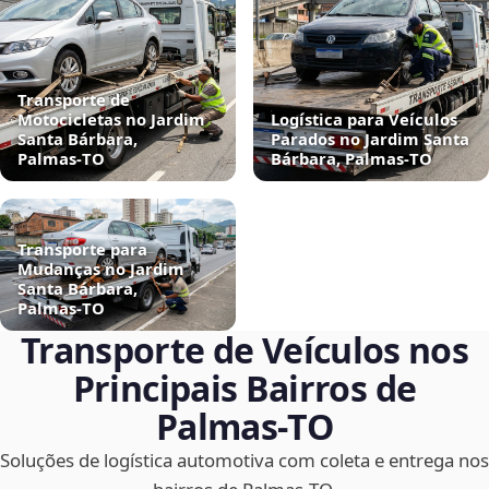
Transporte de
Motocicletas no Jardim
Logística para Veículos
Santa Bárbara,
Parados no Jardim Santa
Palmas‑TO
Bárbara, Palmas‑TO
Transporte para
Mudanças no Jardim
Santa Bárbara,
Palmas‑TO
Transporte de Veículos nos
Principais Bairros de
Palmas‑TO
Soluções de logística automotiva com coleta e entrega nos