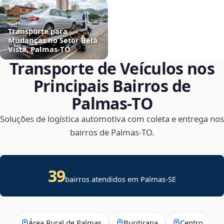
Transporte para
Mudanças no Setor Bela
Vista, Palmas‑TO
Transporte de Veículos nos
Principais Bairros de
Palmas‑TO
Soluções de logística automotiva com coleta e entrega nos
bairros de Palmas‑TO.
39
bairros atendidos em
Palmas
-
SE
Área Rural de Palmas
Buritirana
Centro