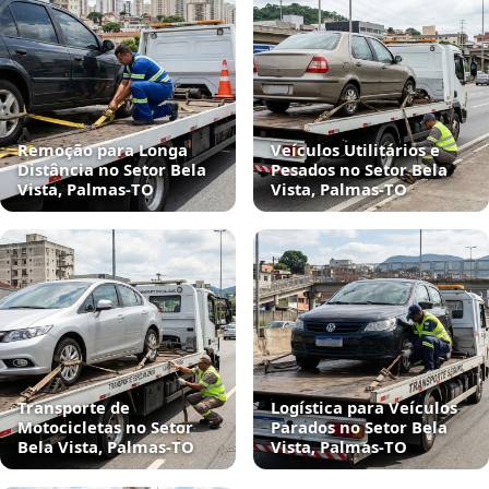
Remoção para Longa
Veículos Utilitários e
Distância no Setor Bela
Pesados no Setor Bela
Vista, Palmas‑TO
Vista, Palmas‑TO
Transporte de
Logística para Veículos
Motocicletas no Setor
Parados no Setor Bela
Bela Vista, Palmas‑TO
Vista, Palmas‑TO