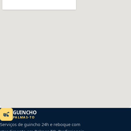
GUINCHO
PALMAS
-
TO
Serviços de guincho 24h e reboque com