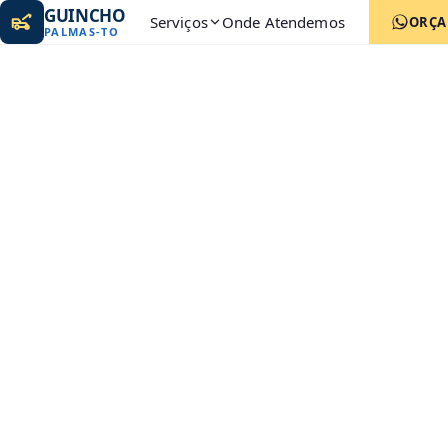
GUINCHO
Serviços
Onde Atendemos
ORÇ
PALMAS
-
TO