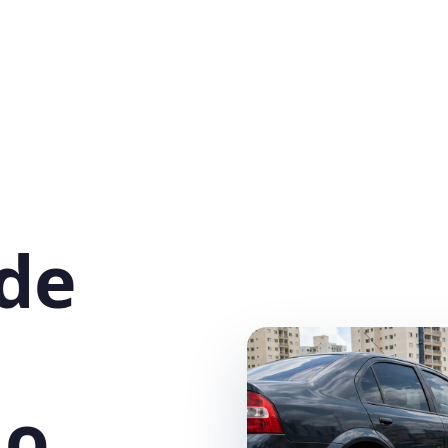
 de
do