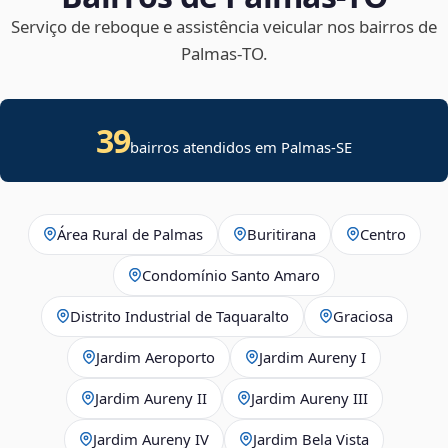
Serviço de reboque e assistência veicular nos bairros de
Palmas‑TO.
39
bairros atendidos em
Palmas
-
SE
Área Rural de Palmas
Buritirana
Centro
Condomínio Santo Amaro
Distrito Industrial de Taquaralto
Graciosa
Jardim Aeroporto
Jardim Aureny I
Jardim Aureny II
Jardim Aureny III
Jardim Aureny IV
Jardim Bela Vista