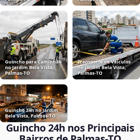
Guincho para Caminhão
Transporte de Veículos
no Jardim Bela Vista,
no Jardim Bela Vista,
Palmas‑TO
Palmas‑TO
Guincho 24h no Jardim
Bela Vista, Palmas‑TO
Guincho 24h nos Principais
Bairros de Palmas‑TO