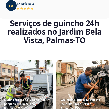
Fabrício A.
FA
Serviços de guincho 24h
realizados no Jardim Bela
Vista, Palmas‑TO
Guincho para Carro no
Guincho para Moto no
Jardim Bela Vista,
Jardim Bela Vista,
Palmas‑TO
Palmas‑TO