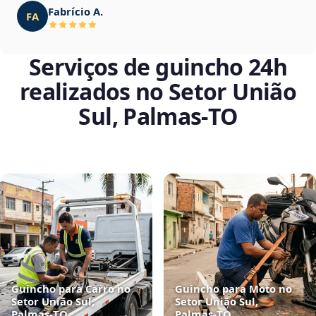
Fabrício A.
FA
Serviços de guincho 24h
realizados no Setor União
Sul, Palmas‑TO
Guincho para Carro no
Guincho para Moto no
Setor União Sul,
Setor União Sul,
Palmas‑TO
Palmas‑TO