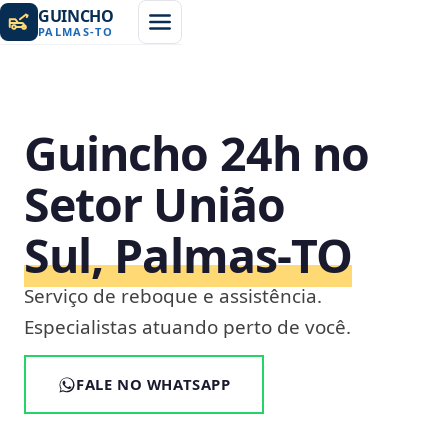
GUINCHO
PALMAS
-
TO
Guincho 24h no
Setor União
Sul, Palmas‑TO
Serviço de reboque e assistência.
Especialistas atuando perto de você.
FALE NO WHATSAPP