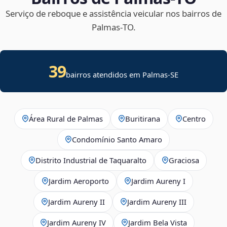
Serviço de reboque e assistência veicular nos bairros de
Palmas‑TO.
39
bairros atendidos em
Palmas
-
SE
Área Rural de Palmas
Buritirana
Centro
Condomínio Santo Amaro
Distrito Industrial de Taquaralto
Graciosa
Jardim Aeroporto
Jardim Aureny I
Jardim Aureny II
Jardim Aureny III
Jardim Aureny IV
Jardim Bela Vista