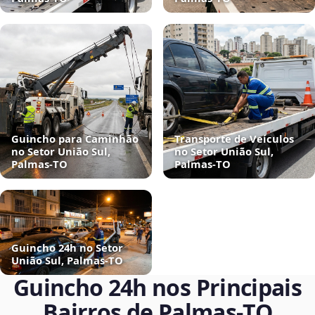
Guincho para Caminhão
Transporte de Veículos
no Setor União Sul,
no Setor União Sul,
Palmas‑TO
Palmas‑TO
Guincho 24h no Setor
União Sul, Palmas‑TO
Guincho 24h nos Principais
Bairros de Palmas‑TO