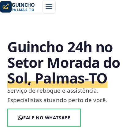
GUINCHO
PALMAS
-
TO
Guincho 24h no
Setor Morada do
Sol, Palmas‑TO
Serviço de reboque e assistência.
Especialistas atuando perto de você.
FALE NO WHATSAPP