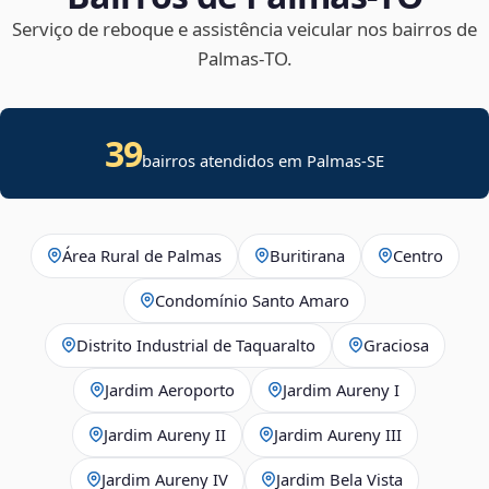
Serviço de reboque e assistência veicular nos bairros de
Palmas‑TO.
39
bairros atendidos em
Palmas
-
SE
Área Rural de Palmas
Buritirana
Centro
Condomínio Santo Amaro
Distrito Industrial de Taquaralto
Graciosa
Jardim Aeroporto
Jardim Aureny I
Jardim Aureny II
Jardim Aureny III
Jardim Aureny IV
Jardim Bela Vista