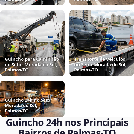
Guincho para Caminhão
Transporte de Veículos
no Setor Morada do Sol,
no Setor Morada do Sol,
Palmas‑TO
Palmas‑TO
Guincho 24h no Setor
Morada do Sol,
Palmas‑TO
Guincho 24h nos Principais
Bairros de Palmas‑TO