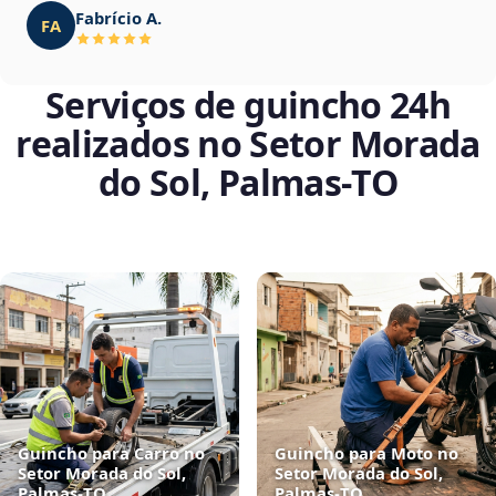
Fabrício A.
FA
Serviços de guincho 24h
realizados no Setor Morada
do Sol, Palmas‑TO
Guincho para Carro no
Guincho para Moto no
Setor Morada do Sol,
Setor Morada do Sol,
Palmas‑TO
Palmas‑TO