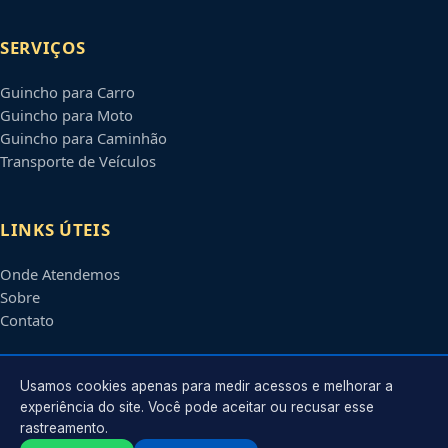
SERVIÇOS
Guincho para Carro
Guincho para Moto
Guincho para Caminhão
Transporte de Veículos
LINKS ÚTEIS
Onde Atendemos
Sobre
Contato
CONTATO
Usamos cookies apenas para medir acessos e melhorar a
experiência do site. Você pode aceitar ou recusar esse
rastreamento.
Atendimento em
Palmas
-
TO
e regiões parceiras