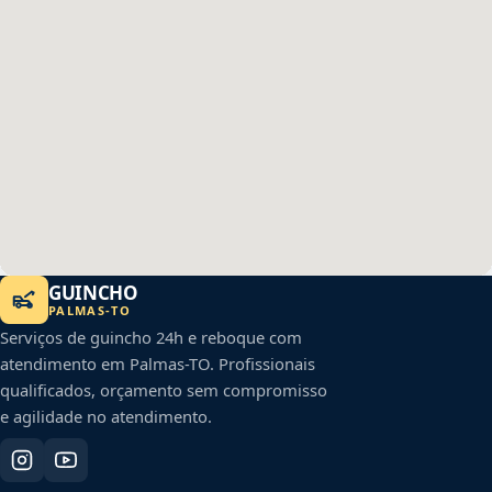
GUINCHO
PALMAS
-
TO
Serviços de guincho 24h e reboque com
atendimento em
Palmas
-
TO
. Profissionais
qualificados, orçamento sem compromisso
e agilidade no atendimento.