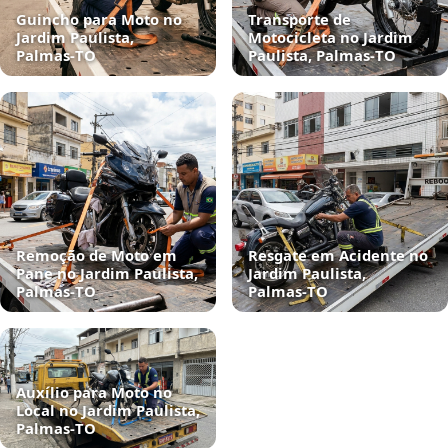
Guincho para Moto no
Transporte de
Jardim Paulista,
Motocicleta no Jardim
Palmas‑TO
Paulista, Palmas‑TO
Remoção de Moto em
Resgate em Acidente no
Pane no Jardim Paulista,
Jardim Paulista,
Palmas‑TO
Palmas‑TO
Auxílio para Moto no
Local no Jardim Paulista,
Palmas‑TO