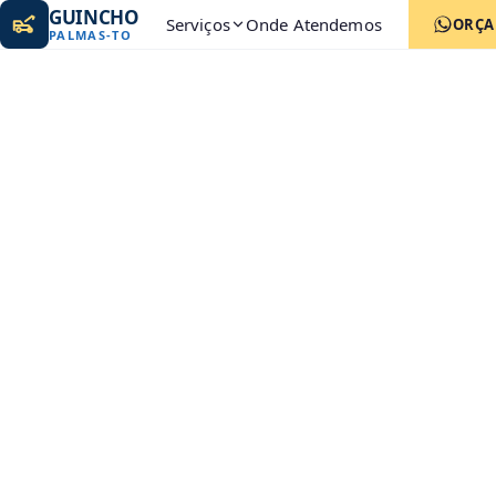
GUINCHO
Serviços
Onde Atendemos
ORÇ
PALMAS
-
TO