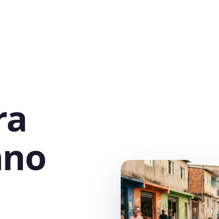
ra
ano