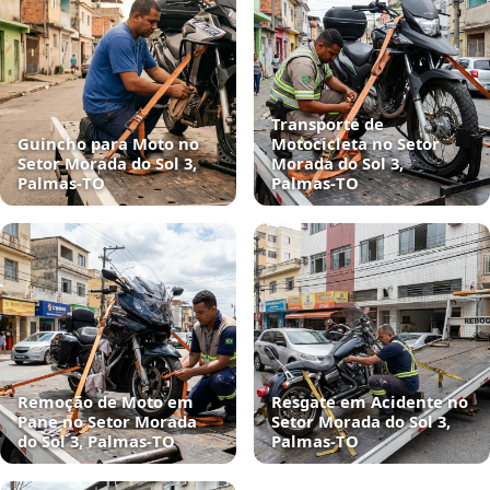
Transporte de
Guincho para Moto no
Motocicleta no Setor
Setor Morada do Sol 3,
Morada do Sol 3,
Palmas‑TO
Palmas‑TO
Remoção de Moto em
Resgate em Acidente no
Pane no Setor Morada
Setor Morada do Sol 3,
do Sol 3, Palmas‑TO
Palmas‑TO