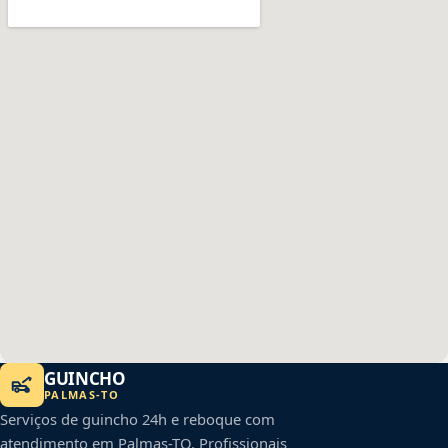
GUINCHO
PALMAS
-
TO
Serviços de guincho 24h e reboque com
atendimento em
Palmas
-
TO
. Profissionais