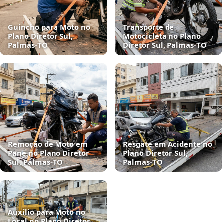
Guincho para Moto no
Transporte de
Plano Diretor Sul,
Motocicleta no Plano
Palmas‑TO
Diretor Sul, Palmas‑TO
Remoção de Moto em
Resgate em Acidente no
Pane no Plano Diretor
Plano Diretor Sul,
Sul, Palmas‑TO
Palmas‑TO
Auxílio para Moto no
Local no Plano Diretor