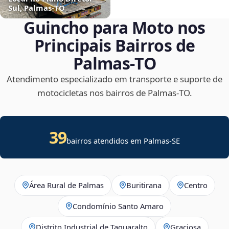
Sul, Palmas‑TO
Guincho para Moto nos
Principais Bairros de
Palmas‑TO
Atendimento especializado em transporte e suporte de
motocicletas nos bairros de Palmas‑TO.
39
bairros atendidos em
Palmas
-
SE
Área Rural de Palmas
Buritirana
Centro
Condomínio Santo Amaro
Distrito Industrial de Taquaralto
Graciosa