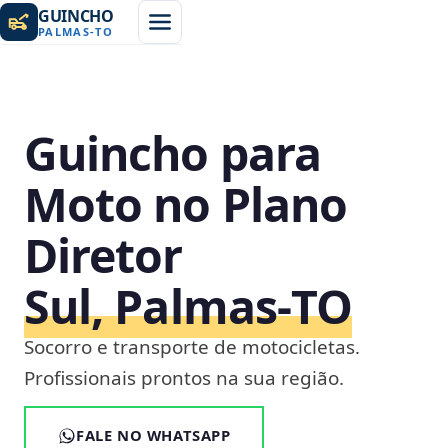
GUINCHO
PALMAS
-
TO
Guincho para
Moto no Plano
Diretor
Sul, Palmas‑TO
Socorro e transporte de motocicletas.
Profissionais prontos na sua região.
FALE NO WHATSAPP