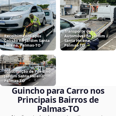
Transporte de
Recolhimento após
Automóvel no Jardim
Colisão no Jardim Santa
Santa Helena,
Helena, Palmas‑TO
Palmas‑TO
Substituição de Pneu no
Jardim Santa Helena,
Palmas‑TO
Guincho para Carro nos
Principais Bairros de
Palmas‑TO