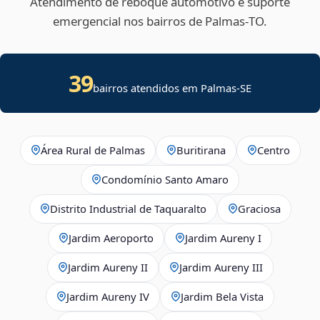
Atendimento de reboque automotivo e suporte
emergencial nos bairros de Palmas‑TO.
39
bairros atendidos em
Palmas
-
SE
Área Rural de Palmas
Buritirana
Centro
Condomínio Santo Amaro
Distrito Industrial de Taquaralto
Graciosa
Jardim Aeroporto
Jardim Aureny I
Jardim Aureny II
Jardim Aureny III
Jardim Aureny IV
Jardim Bela Vista