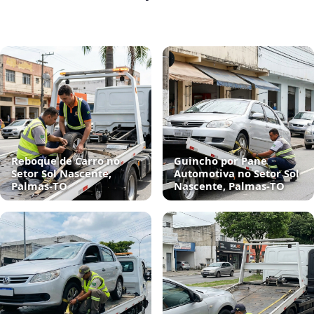
Reboque de Carro no
Guincho por Pane
Setor Sol Nascente,
Automotiva no Setor Sol
Palmas‑TO
Nascente, Palmas‑TO