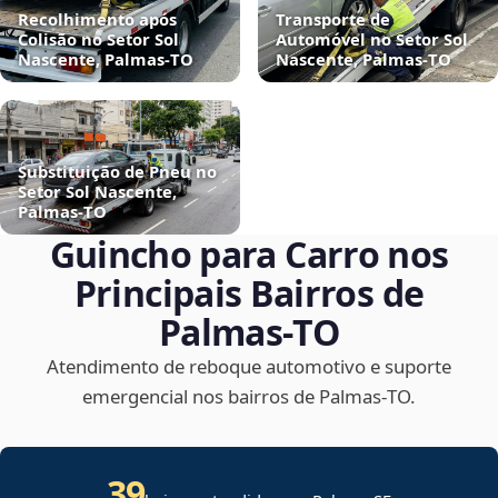
Recolhimento após
Transporte de
Colisão no Setor Sol
Automóvel no Setor Sol
Nascente, Palmas‑TO
Nascente, Palmas‑TO
Substituição de Pneu no
Setor Sol Nascente,
Palmas‑TO
Guincho para Carro nos
Principais Bairros de
Palmas‑TO
Atendimento de reboque automotivo e suporte
emergencial nos bairros de Palmas‑TO.
39