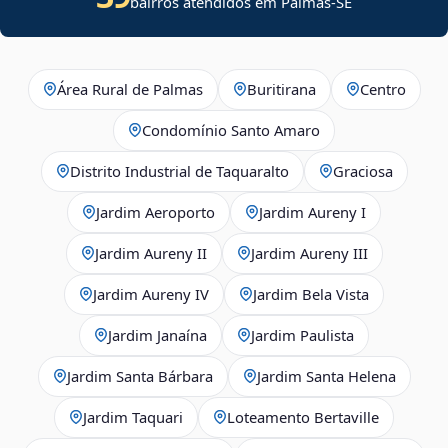
bairros atendidos em
Palmas
-
SE
Área Rural de Palmas
Buritirana
Centro
Condomínio Santo Amaro
Distrito Industrial de Taquaralto
Graciosa
Jardim Aeroporto
Jardim Aureny I
Jardim Aureny II
Jardim Aureny III
Jardim Aureny IV
Jardim Bela Vista
Jardim Janaína
Jardim Paulista
Jardim Santa Bárbara
Jardim Santa Helena
Jardim Taquari
Loteamento Bertaville