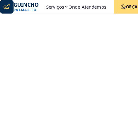
GUINCHO
Serviços
Onde Atendemos
ORÇ
PALMAS
-
TO