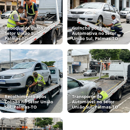
Reboque de Carro no
Guincho por Pane
Setor União Sul,
Automotiva no Setor
Palmas‑TO
União Sul, Palmas‑TO
Recolhimento após
Transporte de
Colisão no Setor União
Automóvel no Setor
Sul, Palmas‑TO
União Sul, Palmas‑TO