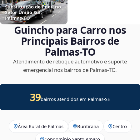
Substituição de Pneu no
Setor União Sul,
Palmas‑TO
Guincho para Carro nos
Principais Bairros de
Palmas‑TO
Atendimento de reboque automotivo e suporte
emergencial nos bairros de Palmas‑TO.
39
bairros atendidos em
Palmas
-
SE
Área Rural de Palmas
Buritirana
Centro
Condomínio Santo Amaro