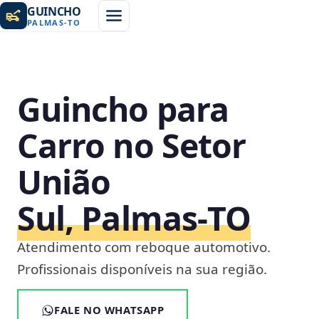
GUINCHO
PALMAS
-
TO
Guincho para
Carro no Setor
União
Sul, Palmas‑TO
Atendimento com reboque automotivo.
Profissionais disponíveis na sua região.
FALE NO WHATSAPP