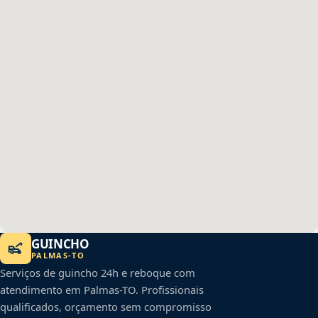
GUINCHO
PALMAS
-
TO
Serviços de guincho 24h e reboque com
atendimento em
Palmas
-
TO
. Profissionais
qualificados, orçamento sem compromisso