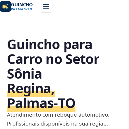
GUINCHO
PALMAS
-
TO
Guincho para
Carro no Setor
Sônia
Regina,
Palmas‑TO
Atendimento com reboque automotivo.
Profissionais disponíveis na sua região.