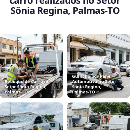
carro realizados no Setor
Sônia Regina, Palmas‑TO
Guincho por Pane
Reboque de Carro no
Automotiva no Setor
Setor Sônia Regina,
Sônia Regina,
Palmas‑TO
Palmas‑TO