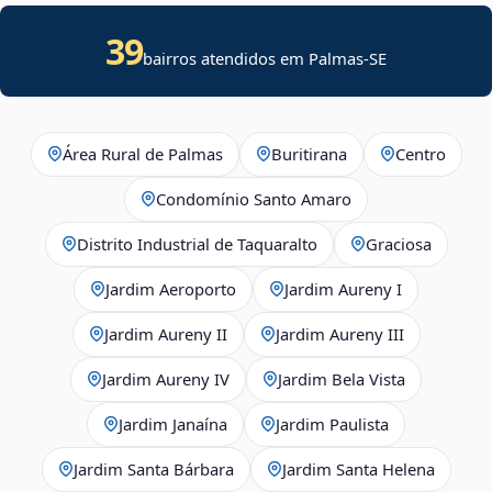
39
bairros atendidos em
Palmas
-
SE
Área Rural de Palmas
Buritirana
Centro
Condomínio Santo Amaro
Distrito Industrial de Taquaralto
Graciosa
Jardim Aeroporto
Jardim Aureny I
Jardim Aureny II
Jardim Aureny III
Jardim Aureny IV
Jardim Bela Vista
Jardim Janaína
Jardim Paulista
Jardim Santa Bárbara
Jardim Santa Helena