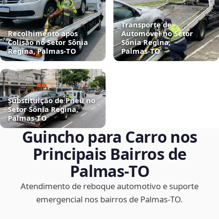
Transporte de
Recolhimento após
Automóvel no Setor
Colisão no Setor Sônia
Sônia Regina,
Regina, Palmas‑TO
Palmas‑TO
Substituição de Pneu no
Setor Sônia Regina,
Palmas‑TO
Guincho para Carro nos
Principais Bairros de
Palmas‑TO
Atendimento de reboque automotivo e suporte
emergencial nos bairros de Palmas‑TO.